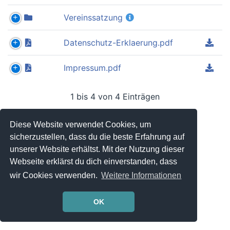
Vereinssatzung
Datenschutz-Erklaerung.pdf
Impressum.pdf
1 bis 4 von 4 Einträgen
Diese Website verwendet Cookies, um
Powered by
Admidio
© Admidio Team
sicherzustellen, dass du die beste Erfahrung auf
unserer Website erhältst. Mit der Nutzung dieser
Webseite erklärst du dich einverstanden, dass
wir Cookies verwenden.
Weitere Informationen
OK